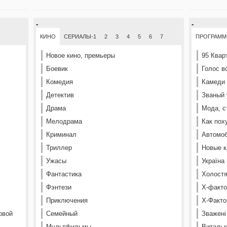
-
-
КИНО
СЕРИАЛЫ-1
2
3
4
5
6
7
ПРОГРАМ
Новое кино, премьеры
95 Квар
Боевик
Голос в
Комедия
Камеди
Детектив
Званый 
Драма
Мода, с
Мелодрама
Как пох
Криминал
Автомоб
Триллер
Новые к
Ужасы
Україна
Фантастика
Холостя
Фэнтези
Х-факто
Приключения
Х-Факто
овой
Семейный
Зважені
Мультфильмы
Витальк