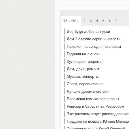
-
ТВ-ШОУ-1
2
3
4
5
6
7
Все буде добре выпуски
Дом 2 свежие серии и новости
Гороскоп на сегодня по знакам
Гадания на любовь
Кулинария, рецепты
Дом, дача, ремонт
Музыка, концерты
Спорт, соревнования
Лучшие дорамы онлайн
Рассмеши комика все сезоны
Ревизор и Страсти за Ревизором
Экстрасенсы ведут расследование
Наедине со всеми с Юлией Меньш
Светская жизнь с Катей Осадчей