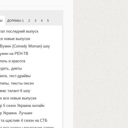
МЫ
ДОРАМЫ-1
2
3
4
5
тал последний выпуск
се новые выпуски
 Вумен (Comedy Woman) шоу
ужин на РЕН-ТВ
тиль и красота
удеть, диеты
или, тест-драйвы
липы, тексты песен
 має талант-6 шоу
к все новые выпуски
р 5 сезон Украина онлайн
р Украина. Лучшее
 та щасливі 4 сезон на СТБ
а все сезоны последние серии