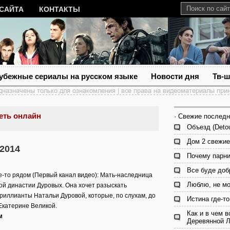
 САЙТА
КОНТАКТЫ
убежные сериалы на русском языке
Новости дня
Тв-
еть онлайн
· Свежие последн
Объезд (Detou
Дом 2 свежие
.2014
Почему парни
Все буде доб
е-то рядом (Первый канал видео): Мать-наследница
Люблю, не мо
ой династии Дуровых. Она хочет разыскать
риллианты Натальи Дуровой, которые, по слухам, до
Истина где-то
Екатерине Великой.
Как и в чем в
м
Деревянной 