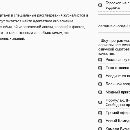
Гороскоп на с
зодиака
ртажи и специальные расследования журналистов и
дут пытаться найти адекватное объяснение
сегодня-сьогодні
я обычной человеческой логики, явлений и фактов,
чем-то таинственным и необъяснимым, что
менных знаний.
· Шоу-программы,
сериалы все сезо
озвучкой смотрет
качестве:
Реальная кух
Пока станица 
Наедине со в
Большой вопр
Модный приго
Формула-1 (F
Свободная пр
Прямой эфир 
Новый Камеди
Камеди Вумен