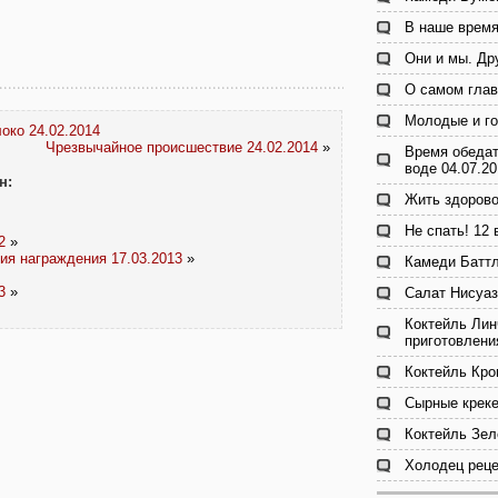
В наше время
Они и мы. Др
О самом глав
Молодые и го
око 24.02.2014
Чрезвычайное происшествие 24.02.2014
»
Время обедат
воде 04.07.2
н:
Жить здорово
Не спать! 12
2
»
ия награждения 17.03.2013
»
Камеди Баттл
3
»
Салат Нисуаз
Коктейль Лин
приготовлени
Коктейль Кро
Сырные креке
Коктейль Зел
Холодец реце