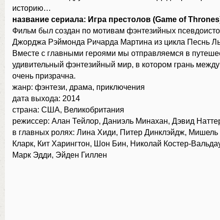
историю…
название сериала: Игра престолов (Game of Thrones)
Фильм был создан по мотивам фэнтезийных псевдоисто
Джорджа Рэймонда Ричарда Мартина из цикла Песнь Ль
Вместе с главными героями мы отправляемся в путеше
удивительный фэнтезийный мир, в котором грань межд
очень призрачна.
жанр: фэнтези, драма, приключения
дата выхода: 2014
страна: США, Великобритания
режиссер: Алан Тейлор, Даниэль Минахан, Дэвид Натте
в главных ролях: Лина Хиди, Питер Динклэйдж, Мишель
Кларк, Кит Харингтон, Шон Бин, Николай Костер-Вальдау
Марк Эдди, Эйден Гиллен