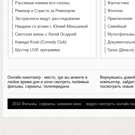
Рассмеши комика все сезоны
Фантастика
Ревизор и Страсти за Ревизором
Фэнтези
Экстрасенсы ведут расследование
Приключения
Наедине со всеми с Юлией Меньшовой
Семейный
Светская жизнь с Катей Осадчей
Мультфильмы
Камеди Клаб (Comedy Club)
Документальн
Шустер LIVE программа
Гроші (Деньги)
Онлайн кинотеатр - место, где вы можете в
Вернувшись домой
любое время дня и ночи смотреть любимые
компьютер, зайдит
фильмы, сериалы, телепередачи.
посмотреть новые
2014
Фильмы, сериалы, новинки кино…
видео смотреть онлайн бе