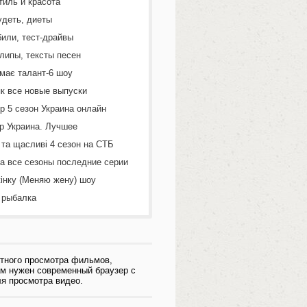
тиль и красота
удеть, диеты
или, тест-драйвы
липы, тексты песен
 має талант-6 шоу
к все новые выпуски
р 5 сезон Украина онлайн
р Украина. Лучшее
 та щасливі 4 сезон на СТБ
а все сезоны последние серии
інку (Меняю жену) шоу
 рыбалка
тного просмотра фильмов,
ам нужен современный браузер с
я просмотра видео.