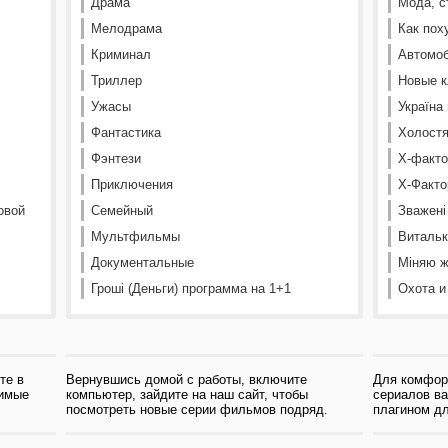
Драма
Мода, с
Мелодрама
Как пох
Криминал
Автомоб
Триллер
Новые к
Ужасы
Україна
Фантастика
Холостя
Фэнтези
Х-факто
Приключения
Х-Факто
овой
Семейный
Зважені
Мультфильмы
Витальк
Документальные
Міняю ж
Гроші (Деньги) программа на 1+1
Охота и
те в
Вернувшись домой с работы, включите
Для комфор
бимые
компьютер, зайдите на наш сайт, чтобы
сериалов в
посмотреть новые серии фильмов подряд.
плагином дл