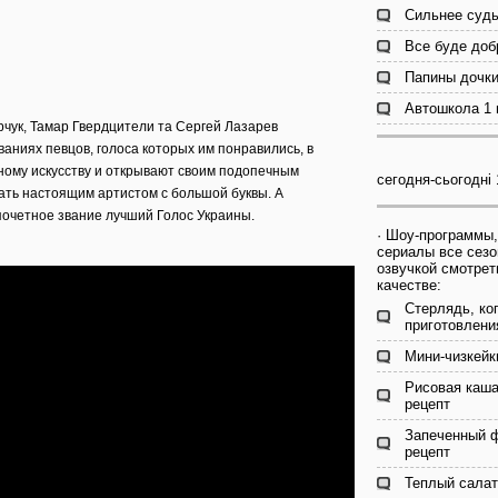
Сильнее судь
Все буде доб
Папины дочки
Автошкола 1 
рчук, Тамар Гвердцители та Сергей Лазарев
ниях певцов, голоса которых им понравились, в
ьному искусству и открывают своим подопечным
сегодня-сьогодні 
стать настоящим артистом с большой буквы. А
почетное звание лучший Голос Украины.
· Шоу-программы,
сериалы все сезо
озвучкой смотрет
качестве:
Стерлядь, ко
приготовлени
Мини-чизкейк
Рисовая каша
рецепт
Запеченный 
рецепт
Теплый салат