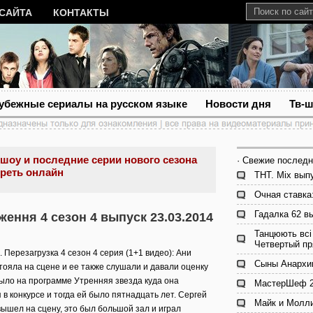
 САЙТА
КОНТАКТЫ
убежные сериалы на русском языке
Новости дня
Тв-
 шоу и последние серии нового сезона
· Свежие последн
реть онлайн
ТНТ. Mix выпу
Очная ставка
Гадалка 62 в
ження 4 сезон 4 выпуск 23.03.2014
Танцюють всі 
Четвертый п
. Перезагрузка 4 сезон 4 серия (1+1 видео): Ани
Сыны Анархии
стояла на сцене и ее также слушали и давали оценку
ыло на программе Утренняя звезда куда она
МастерШеф 2 
 в конкурсе и тогда ей было пятнадцать лет. Сергей
Майк и Молли
вышел на сцену, это был большой зал и играл