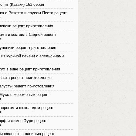
спит (Казаки) 163 серия
ика с Ризотто и соусом Песто рецепт
я
иевски рецепт приготовления
ами и коктейль Сидней рецепт
я
упеники рецепт приготовления
 из куриной печени с апельсинами
тух в вине рецепт приготовления
Паста рецепт приготовления
апусты рецепт приготовления
Мусс с мороженым рецепт
я
творогом и шоколадом рецепт
я
рф и лимон Фуре рецепт
я
ринованные с ванилью рецепт