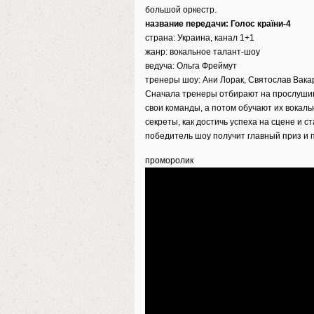
большой оркестр.
название передачи: Голос країни-4
страна: Украина, канал 1+1
жанр: вокальное талант-шоу
ведуча: Ольга Фреймут
тренеры шоу: Ани Лорак, Святослав Вака
Сначала тренеры отбирают на прослушива
свои команды, а потом обучают их вокал
секреты, как достичь успеха на сцене и 
победитель шоу получит главный приз и 
проморолик