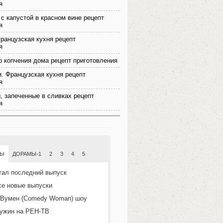
я
 с капустой в красном вине рецепт
я
ранцузская кухня рецепт
я
о копчения дома рецепт приготовления
и. Французская кухня рецепт
я
, запеченные в сливках рецепт
я
МЫ
ДОРАМЫ-1
2
3
4
5
тал последний выпуск
се новые выпуски
 Вумен (Comedy Woman) шоу
ужин на РЕН-ТВ