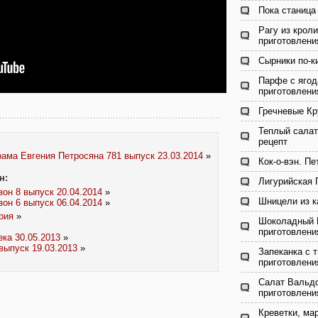
Пока станица 
Рагу из крол
приготовлени
Сырники по-к
Парфе с ягод
приготовлени
Гречневые Кр
Теплый салат
рецепт
ама Евгения Петросяна 781 выпуск 23.03.2014
»
Кок-о-вэн. Пе
н:
Лигурийская 
зон 8 выпуск 20.04.2014
»
Шницели из к
зон 6 выпуск 06.04.2014
»
рия
»
Шоколадный 
приготовлени
ка 30.05.2013
»
 выпуск 19.03.2013
»
Запеканка с 
приготовлени
Салат Вальдо
приготовлени
Креветки, ма