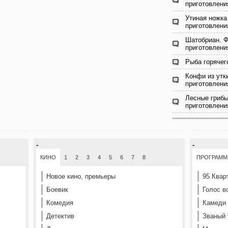
приготовлени
Утиная ножка
приготовлени
Шатобриан. Ф
приготовлени
Рыба горячег
Конфи из утк
приготовлени
Лесные грибы
приготовлени
-
-
КИНО
1
2
3
4
5
6
7
8
ПРОГРАМ
Новое кино, премьеры
95 Квар
Боевик
Голос в
Комедия
Камеди
Детектив
Званый 