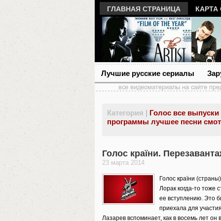
ГЛАВНАЯ СТРАНИЦА
КАРТА
Лучшие русские сериалы
Зар
Категория |
Голос все выпуски
программы лучшее песни смот
Голос країни. Перезаванта
23 марта 2014
Голос країни (страны)
Лорак когда-то тоже 
ее вступлению. Это б
приехала для участия
Лазарев вспоминает, как в восемь лет он 