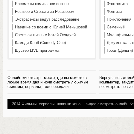
Рассмеши комика все сезоны
Фантастика
Ревизор и Страсти за Ревизором
Фэнтези
Экстрасенсы ведут расследование
Приключения
Наедине со всеми с Юлией Меньшовой
Семейный
Светская жизнь с Катей Осадчей
Мультфильмы
Камеди Клаб (Comedy Club)
Документальн
Шустер LIVE программа
Гроші (Деньги)
Онлайн кинотеатр - место, где вы можете в
Вернувшись домой
любое время дня и ночи смотреть любимые
компьютер, зайдит
фильмы, сериалы, телепередачи.
посмотреть новые
2014
Фильмы, сериалы, новинки кино…
видео смотреть онлайн бе