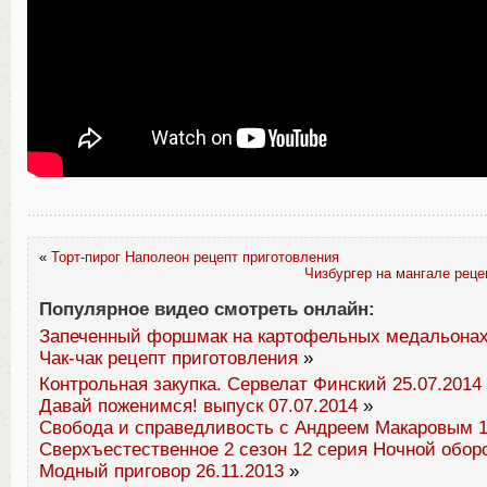
«
Торт-пирог Наполеон рецепт приготовления
Чизбургер на мангале реце
Популярное видео смотреть онлайн:
Запеченный форшмак на картофельных медальонах
Чак-чак рецепт приготовления
»
Контрольная закупка. Сервелат Финский 25.07.2014
Давай поженимся! выпуск 07.07.2014
»
Свобода и справедливость с Андреем Макаровым 1
Сверхъестественное 2 сезон 12 серия Ночной обор
Модный приговор 26.11.2013
»