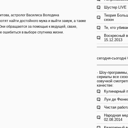
Шустер LIVE 
битова, астролог Василиса Володина
Теория Больш
сезон
отят найти достойного мужа и выйти замуж, а также
Они обращаются за помощью к ведущей, свахе,
Те, кто убива
не ошибиться в выборе спутника жизни.
Воскресный 
15.12.2013
сегодня-сьогодні 
· Шоу-программы,
сериалы все сезо
озвучкой смотрет
качестве:
Кулинарный п
Луи де Фюнес
Чистая работ
Народная мед
02.08.2014
Квартирный в