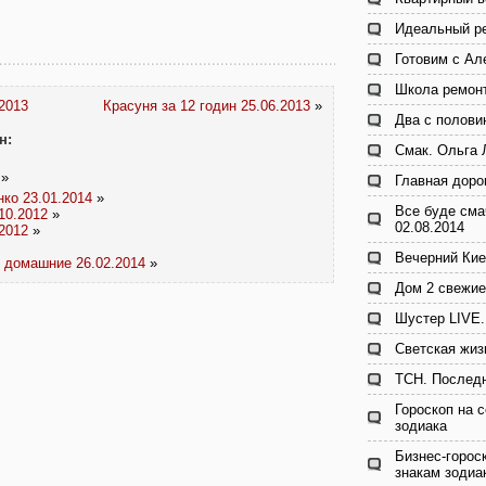
Идеальный ре
Готовим с Ал
Школа ремонт
.2013
Красуня за 12 годин 25.06.2013
»
Два с полови
н:
Смак. Ольга 
»
Главная доро
ко 23.01.2014
»
Все буде сма
10.2012
»
02.08.2014
2012
»
Вечерний Кие
 домашние 26.02.2014
»
Дом 2 свежие
Шустер LIVE.
Светская жиз
ТСН. Последн
Гороскоп на с
зодиака
Бизнес-гороск
знакам зодиа