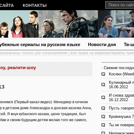
 САЙТА
КОНТАКТЫ
убежные сериалы на русском языке
Новости дня
Тв-
оу, реалити-шоу
· Свежие последн
Косяки (Weed
Кулинарный п
13
16.06.2012
И снова здра
16.12.2012
енимся (Первый канал видео): Менеджер в ночном
р в детском доме Александра и донская казачка Анна,
Пусть говорят
сей. Я внук кубанского казака, ценю традиции, был
Кровинушка 7
юбви и своим будущим детям желаю того же самого,
Ты не повери
Неприкасаемы