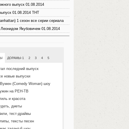
ожного выпуск 01.08.2014
 выпуск 01.08.2014 ТНТ
anhattan) 1 сезон все серии сериала
 Леонидом Якубовичем 01.08.2014
МЫ
ДОРАМЫ-1
2
3
4
5
тал последний выпуск
се новые выпуски
 Вумен (Comedy Woman) шоу
ужин на РЕН-ТВ
тиль и красота
удеть, диеты
или, тест-драйвы
липы, тексты песен
 має талант-6 шоу