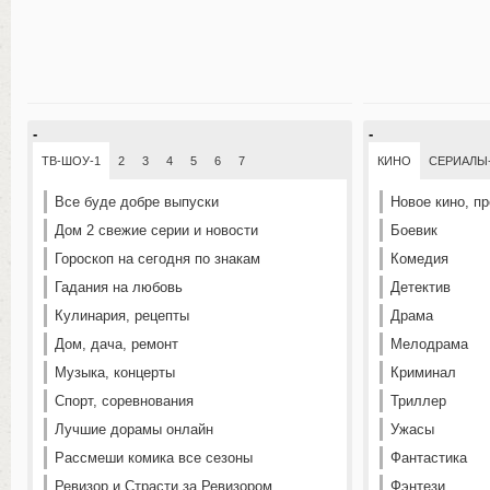
-
-
ТВ-ШОУ-1
2
3
4
5
6
7
КИНО
СЕРИАЛЫ
Все буде добре выпуски
Новое кино, п
Дом 2 свежие серии и новости
Боевик
Гороскоп на сегодня по знакам
Комедия
Гадания на любовь
Детектив
Кулинария, рецепты
Драма
Дом, дача, ремонт
Мелодрама
Музыка, концерты
Криминал
Спорт, соревнования
Триллер
Лучшие дорамы онлайн
Ужасы
Рассмеши комика все сезоны
Фантастика
Ревизор и Страсти за Ревизором
Фэнтези