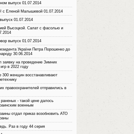
ном выпуск 01.07.2014
! с Еленой Малышевой 01.07.2014
выпуск 01.07.2014
ией Высоцкой. Салат с фасолью и
7.2014
вор выпуск 01.07.2014
езидента України Петра Порошенко до
народу 30.06.2014
л заявку на проведение Зимних
игр в 2022 году
е 300 женщин восстанавливают
етехнику
ких правоохранителей отправились в
 раненых - такой цене далось
раинским военным
раины отдал приказ возобновить АТО
траны
дь. Раз в году 44 серия