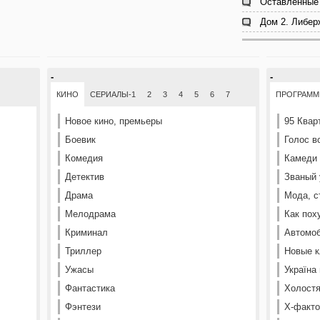
Оставленные 
Дом 2. Либер
-
-
КИНО
СЕРИАЛЫ-1
2
3
4
5
6
7
ПРОГРАМ
Новое кино, премьеры
95 Квар
Боевик
Голос в
Комедия
Камеди
Детектив
Званый 
Драма
Мода, с
Мелодрама
Как пох
Криминал
Автомоб
Триллер
Новые к
Ужасы
Україна
Фантастика
Холостя
Фэнтези
Х-факто