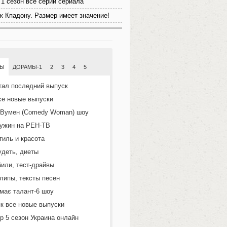
1 сезон все серии сериала
ж Кпадону. Размер имеет значение!
МЫ
ДОРАМЫ-1
2
3
4
5
тал последний выпуск
се новые выпуски
 Вумен (Comedy Woman) шоу
ужин на РЕН-ТВ
тиль и красота
удеть, диеты
или, тест-драйвы
липы, тексты песен
 має талант-6 шоу
к все новые выпуски
р 5 сезон Украина онлайн