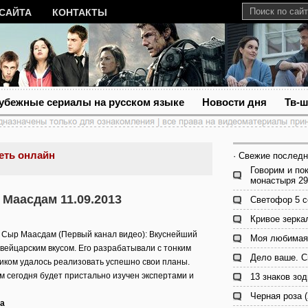
 САЙТА
КОНТАКТЫ
убежные сериалы на русском языке
Новости дня
Тв-
еть онлайн
· Свежие последн
Говорим и по
монастыря 29
 Маасдам 11.09.2013
Светофор 5 с
Кривое зерка
. Сыр Маасдам (Первый канал видео): Вкуснейший
Моя любимая
вейцарским вкусом. Его разрабатывали с тонким
Дело ваше. С
иком удалось реализовать успешно свои планы.
 сегодня будет пристально изучен экспертами и
13 знаков зо
Черная роза (
ка