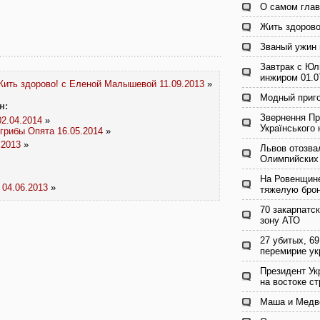
О самом глав
Жить здорово
Званый ужин 
Завтрак с Юл
инжиром 01.0
ить здорово! с Еленой Малышевой 11.09.2013
»
Модный приго
н:
Звернення Пр
2.04.2014
»
Українського 
грибы Опята 16.05.2014
»
.2013
»
Львов отозва
Олимпийских 
На Ровенщин
 04.06.2013
»
тяжелую брон
70 закарпатс
зону АТО
27 убитых, 69
перемирие ук
Президент Ук
на востоке с
Маша и Медве