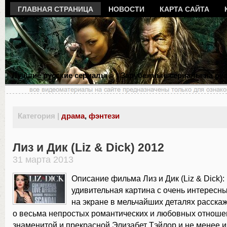
ГЛАВНАЯ СТРАНИЦА
НОВОСТИ
КАРТА САЙТА
Лучшие русские сериалы
Зарубежные сериалы на ру
Категория |
драма
,
фэнтези
Лиз и Дик (Liz & Dick) 2012
31 марта 2013
Описание фильма Лиз и Дик (Liz & Dick):
удивительная картина с очень интерес
на экране в мельчайших деталях расска
о весьма непростых романтических и любовных отнош
знаменитой и прекрасной Элизабет Тэйлор и не менее 