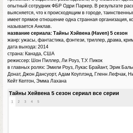
опытный сотрудник ФБР Одри Паркер. В результате ра
выясняется, что к происходящим в городе, таинственн
имеет прямое отношение одна странная организация, к
называется Анклав.
название сериала: Тайны Хэйвена (Haven) 5 сезон
жанр: ужасы, фантастика, фэнтези, триллер, драма, кри
дата выхода: 2014
страна: Канада, США
режиссер: Шон Пиллер, Ли Роуз, Т.У. Пикок
в главных ролях: Эмили Роуз, Лукас Брайант, Эрик Бал
Донат, Джон Дансуорт, Адам Коуплэнд, Гленн Лефчак, Н
Кейт Келтон, Эмма Лахана
Тайны Хейвена 5 сезон сериал все серии
1
2
3
4
5