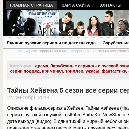
ГЛАВНАЯ СТРАНИЦА
КАРТА САЙТА
КОНТАКТЫ
Лучшие русские сериалы по дате выхода
Зарубежные
Категория |
драма
,
Зарубежные сериалы с русской озв
серии подряд
,
криминал
,
триллер
,
ужасы
,
фантастика
,
Тайны Хейвена 5 сезон все серии се
24 сентября 2014
Описание фильма-сериала Хейвен. Тайны Хэйвена (Have
серии с русской озвучкой LostFilm, BaibaKo, NewStudio, 
дате выхода (видео): В один тихий и мирный небольшой
приезжает с заданием расследовать, случившееся здес