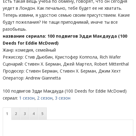
Есть такая вещь учеба по обмену, говорят, что он сегодня
уедет в Лондон. Как печально, тебе будет ее не хватать.
Теперь извини, я удостою семью своим присутствием. Какие
будут пожелания? Не тащи приподнимай, иначе ты все
разобьешь.
название сериала: 100 подвигов Эдди Макдауда (100
Deeds for Eddie McDowd)
Жанр: комедия, семейный
Режиссер: Стив Дьюбин, Кристофер Коппола, Rich Wafer
Сценарий: Стивен Х. Берман, Джей Мартел, Robert Mittenthal
Продюсер: Стивен Берман, Стивен Х. Берман, Джим Хехт
Оператор: Andrew Giannetta
100 подвигов Эдди Макдауда (100 Deeds for Eddie McDowd)
сериал:
1 сезон
,
2 сезон
,
3 сезон
1
2
3
4
5