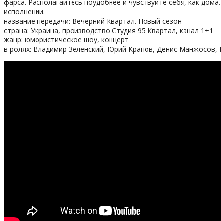
фарса. Располагайтесь поудобнее и чувствуйте себя, как дом
исполнении.
название передачи: Вечерний Квартал. Новый сезон
страна: Украина, производство Студия 95 Квартал, канал 1+1
жанр: юмористическое шоу, концерт
в ролях: Владимир Зеленский, Юрий Крапов, Денис Манжосов, 