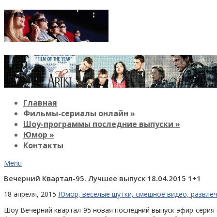
Главная
Фильмы-сериалы онлайн »
Шоу-программы последние выпуски »
Юмор »
Контакты
Menu
Вечерний Квартал-95. Лучшее выпуск 18.04.2015 1+1
18 апреля, 2015
Юмор, веселые шутки, смешное видео, развле
Шоу Вечерний квартал-95 новая последний выпуск-эфир-серия (