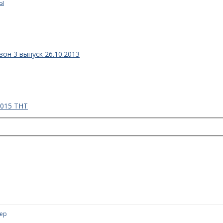
ны
зон 3 выпуск 26.10.2013
2015 ТНТ
1
тер