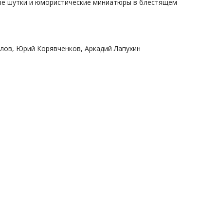
мные шутки и юмористические миниатюры в блестящем
алов, Юрий Корявченков, Аркадий Лапухин