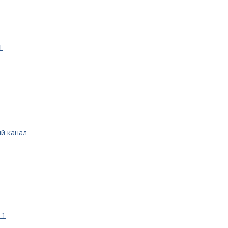
Т
ый канал
+1