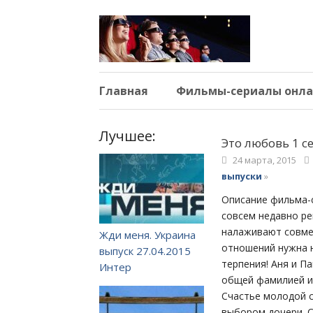
Главная
Фильмы-сериалы онла
Лучшее:
Это любовь 1 се
24 марта, 2015
выпуски
»
Описание фильма-с
совсем недавно ре
налаживают совмес
Жди меня. Украина
отношений нужна н
выпуск 27.04.2015
терпения! Аня и П
Интер
общей фамилией и
Счастье молодой с
выбором дочери. 