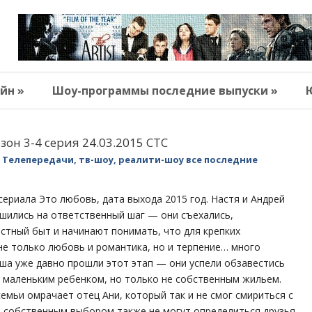
йн »
Шоу-программы последние выпуски »
зон 3-4 серия 24.03.2015 СТС
Телепередачи, тв-шоу, реалити-шоу все последние
ериала Это любовь, дата выхода 2015 год. Настя и Андрей
шились на ответственный шаг — они съехались,
тный быт и начинают понимать, что для крепких
е только любовь и романтика, но и терпение… много
аша уже давно прошли этот этап — они успели обзавестись
 маленьким ребенком, но только не собственным жильем.
емьи омрачает отец Ани, который так и не смог смириться с
С собственным выбором также не могут определиться друзья