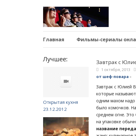
Главная
Фильмы-сериалы онла
Лучшее:
Завтрак с Юли
1 октября, 2013
от шеф-повара
»
Завтрак с Юлией В
которые называютс
одним махом надо 
Открытая кухня
было комочков. На
23.12.2012
среднем огне. Это
на упаковке обычн
название переда
жанр: кулинарное 