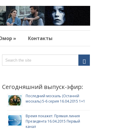
Юмор »
Контакты
Сегодняшний выпуск-эфир:
Последний москаль (Останній
москаль) 5-6 серия 16.04.2015 1+1
Время покажет. Прямая линия
Президента 16.04.2015 Первый
канал