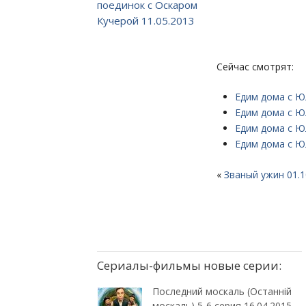
поединок с Оскаром
Кучерой 11.05.2013
Сейчас смотрят:
Едим дома с Ю
Едим дома с Ю
Едим дома с Ю
Едим дома с Ю
«
Званый ужин 01.1
Сериалы-фильмы новые серии:
Последний москаль (Останній
москаль) 5-6 серия 16.04.2015