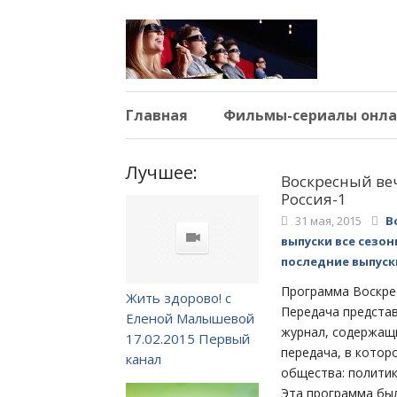
Главная
Фильмы-сериалы онла
Лучшее:
Воскресный ве
Россия-1
31 мая, 2015
В
выпуски все сезо
последние выпуск
Программа Воскрес
Жить здорово! с
Передача предста
Еленой Малышевой
журнал, содержащи
17.02.2015 Первый
передача, в котор
канал
общества: политик
Эта программа был