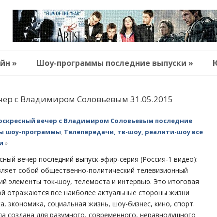
йн »
Шоу-программы последние выпуски »
чер с Владимиром Соловьевым 31.05.2015
оскресный вечер с Владимиром Соловьевым последние
ны шоу-программы
,
Телепередачи, тв-шоу, реалити-шоу все
и
»
ный вечер последний выпуск-эфир-серия (Россия-1 видео):
вляет собой общественно-политический телевизионный
й элементы ток-шоу, телемоста и интервью. Это итоговая
ой отражаются все наиболее актуальные стороны жизни
а, экономика, социальная жизнь, шоу-бизнес, кино, спорт.
а создана для разумного, современного, неравнодушного