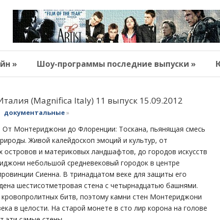
йн »
Шоу-программы последние выпуски »
алия (Magnifica Italy) 11 выпуск 15.09.2012
документальные
»
. От Монтериджони до Флоренции: Тоскана, пьянящая смесь
природы. Живой калейдоскоп эмоций и культур, от
 островов и материковых ландшафтов, до городов искусств
риджони небольшой средневековый городок в центре
провинции Сиенна. В тринадцатом веке для защиты его
едена шестисотметровая стена с четырнадцатью башнями.
и кровопролитных битв, поэтому камни стен Монтериджони
века в целости. На старой монете в сто лир корона на голове
 эти самые стены.