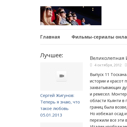
Главная
Фильмы-сериалы онла
Лучшее:
Великолепная Ит
4 октября, 2012
Выпуск 11 Тоскана
истории и красот 
захватывающих дух
и ремесел. Монте
Сергей Жигунов:
области Кьянти в 
Теперь я знаю, что
границ была возв
такое любовь
Но избежал осад 
05.01.2013
пережили все эти 
Италии изображает