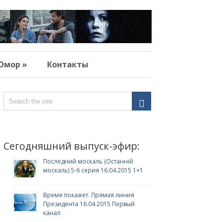
Юмор »
Контакты
Сегодняшний выпуск-эфир:
Последний москаль (Останній
москаль) 5-6 серия 16.04.2015 1+1
Время покажет. Прямая линия
Президента 16.04.2015 Первый
канал