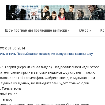
Шоу-программы последние выпуски »
Юмор »
Ко
пуск 01.06.2014
очь-в-точь Первый канал последние выпуски все сезоны шоу-
ь 13 серия (Первый канал видео): Над реализацией идеи этого
атели самых ярких и запоминающихся шоу страны – таких,
Голос, Золотой граммофон, Фабрика звезд. В музыкальном
 лучшие из лучших, но победителем будет только один.
: Точь в точь
ервый канал
 тв-шоу
 просто невероятное шоу перевоплощений, на котором