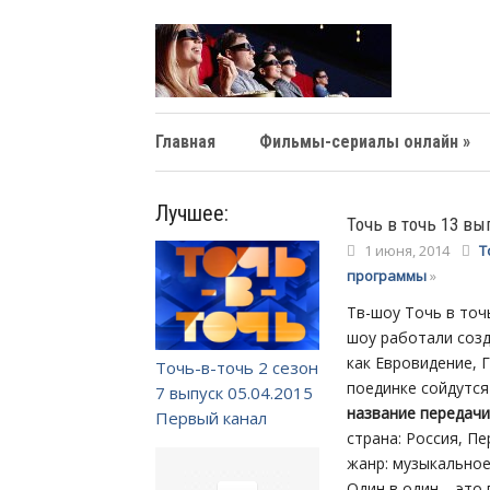
Главная
Фильмы-сериалы онлайн »
Лучшее:
Точь в точь 13 вы
1 июня, 2014
Т
программы
»
Тв-шоу Точь в точ
шоу работали созд
как Евровидение, 
Точь-в-точь 2 сезон
поединке сойдутся
7 выпуск 05.04.2015
название передачи
Первый канал
страна: Россия, П
жанр: музыкальное
Один в один – это