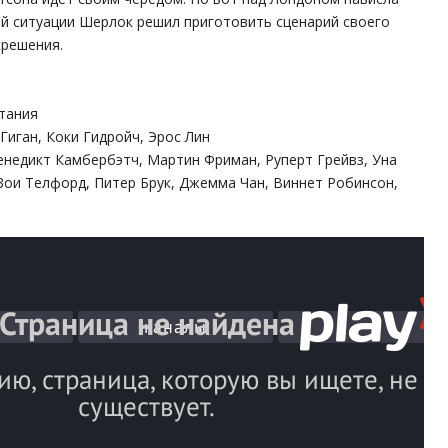
ой ситуации Шерлок решил приготовить сценарий своего
крешения.
тания
Гиган, Коки Гидройч, Эрос Лин
Бенедикт Камбербэтч, Мартин Фриман, Руперт Грейвз, Уна
 Зои Телфорд, Питер Брук, Джемма Чан, Виннет Робинсон,