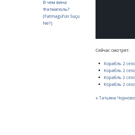
В чем вина
Фатмагюль?
(Fatmagül’ün Suçu
Ne?)
Сейчас смотрят:
Корабль 2 сезо
Корабль 2 сезо
Корабль 2 сезо
Корабль 2 сезо
«
Татьяна Чорново