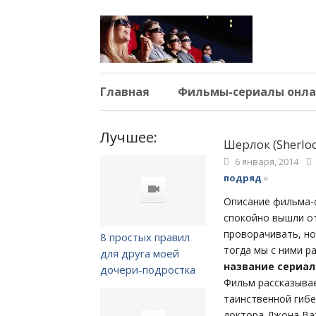
Главная
Фильмы-сериалы онла
Лучшее:
Шерлок (Sherloc
6 января, 2014
подряд
»
Описание фильма-се
спокойно вышли от
проворачивать, но
8 простых правил
тогда мы с ними ра
для друга моей
название сериала
дочери-подростка
Фильм рассказывае
таинственной гибе
доктора Джона Ват