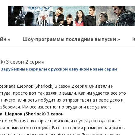
йн »
Шоу-программы последние выпуски »
k) 3 сезон 2 серия
Зарубежные сериалы с русской озвучкой новые серии
риала Шерлок (Sherlock) 3 сезон 2 серия: Они взяли и
туда, просто вот так взяли и вышли. Как им удается все это
 ничего, алчность побудит их отправиться на новое дело и
зберемся. Им все известно, но окуда они все узнают.
: Шерлок (Sherlock) 3 сезон
т о событиях, которые произошли спустя два года после
ли знаменитого сыщика. В се это время размеренная жизнь
сона идет своим чередом. Но вот над Лондоном нависла