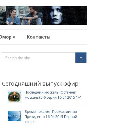
Юмор »
Контакты
Сегодняшний выпуск-эфир:
Последний москаль (Останній
москаль) 5-6 серия 16.04.2015 1+1
Время покажет. Прямая линия
Президента 16.04.2015 Первый
канал