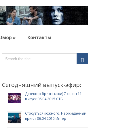
Юмор »
Контакты
Сегодняшний выпуск-эфир:
Детектор брехні (лжи) 7 сезон 11
выпуск 06.04.2015 СТБ
Стосується кожного. Неожиданный
приют 06.04.2015 Интер