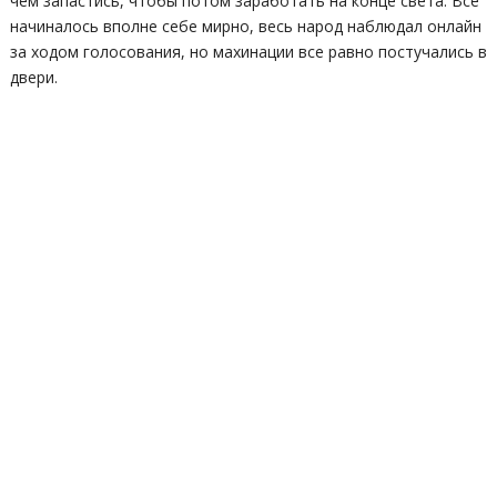
чем запастись, чтобы потом заработать на конце света. Все
начиналось вполне себе мирно, весь народ наблюдал онлайн
за ходом голосования, но махинации все равно постучались в
двери.